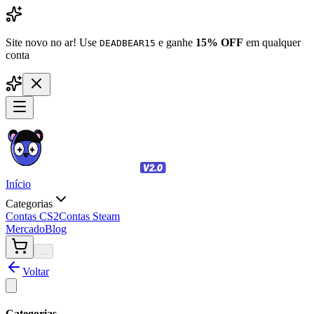
Site novo no ar! Use
e ganhe
15% OFF
em qualquer
DEADBEAR15
conta
Início
Categorias
Contas CS2
Contas Steam
Mercado
Blog
...
Voltar
Categorias