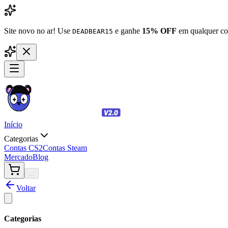
Site novo no ar! Use
e ganhe
15% OFF
em qualquer co
DEADBEAR15
Início
Categorias
Contas CS2
Contas Steam
Mercado
Blog
...
Voltar
Categorias