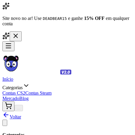
Site novo no ar! Use
e ganhe
15% OFF
em qualquer
DEADBEAR15
conta
Início
Categorias
Contas CS2
Contas Steam
Mercado
Blog
...
Voltar
Categorias