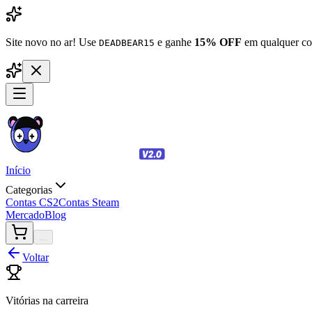
Site novo no ar! Use
e ganhe
15% OFF
em qualquer co
DEADBEAR15
Início
Categorias
Contas CS2
Contas Steam
Mercado
Blog
...
Voltar
Vitórias na carreira