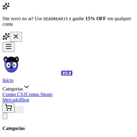
Site novo no ar! Use
e ganhe
15% OFF
em qualquer
DEADBEAR15
conta
Início
Categorias
Contas CS2
Contas Steam
Mercado
Blog
...
Categorias