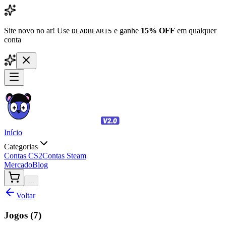
Site novo no ar! Use
e ganhe
15% OFF
em qualquer
DEADBEAR15
conta
Início
Categorias
Contas CS2
Contas Steam
Mercado
Blog
...
Voltar
Jogos (
7
)