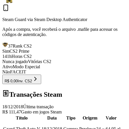
Steam Guard via Steam Desktop Authenticator
Após a compra, você receberá o arquivo
.mafile
para acessar os
códigos de autenticação.
37
Rank CS2
Sim
CS2 Prime
141h
Horas CS2
Nunca jogado
Vitórias CS2
Ativo
Modo Especial
Não
FACEIT
R$ 0,00
Inv.
CS2
Transações Steam
18/12/2018
Última transação
R$ 111,47
Gasto em jogos Steam
Título
Data
Tipo
Origem
Valor
Grand Theft Auto V
18/12/2018
Compra
Przelewy24
− 64,95 zł