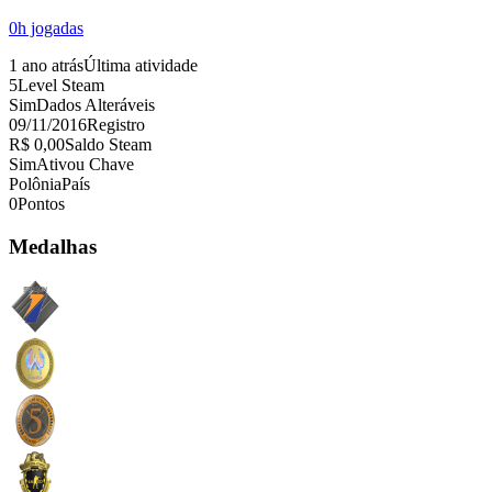
0
h jogadas
1 ano atrás
Última atividade
5
Level Steam
Sim
Dados Alteráveis
09/11/2016
Registro
R$ 0,00
Saldo Steam
Sim
Ativou Chave
Polônia
País
0
Pontos
Medalhas