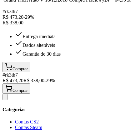
#
rk3th7
R$
473,20
-
29
%
R$
338,00
Entrega imediata
Dados alteráveis
Garantia de 30 dias
Comprar
#
rk3th7
R$
473,20
R$
338,00
-
29
%
Comprar
Categorias
Contas CS2
Contas Steam