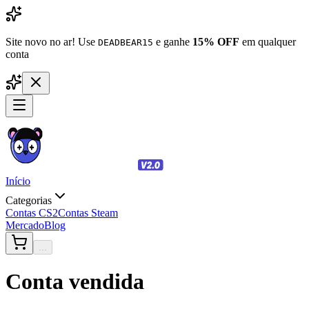
Site novo no ar! Use
e ganhe
15% OFF
em qualquer
DEADBEAR15
conta
Início
Categorias
Contas CS2
Contas Steam
Mercado
Blog
...
Conta vendida