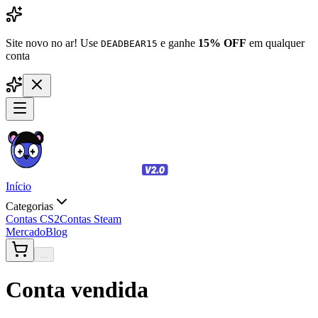
Site novo no ar! Use
e ganhe
15% OFF
em qualquer
DEADBEAR15
conta
Início
Categorias
Contas CS2
Contas Steam
Mercado
Blog
...
Conta vendida