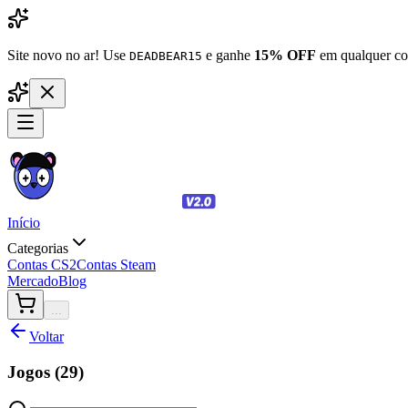
Site novo no ar! Use
e ganhe
15% OFF
em qualquer co
DEADBEAR15
Início
Categorias
Contas CS2
Contas Steam
Mercado
Blog
...
Voltar
Jogos (
29
)