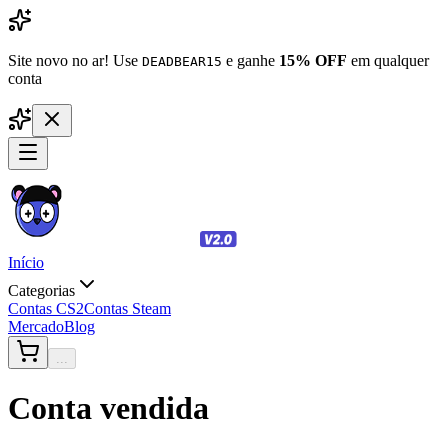
Site novo no ar! Use
e ganhe
15% OFF
em qualquer
DEADBEAR15
conta
Início
Categorias
Contas CS2
Contas Steam
Mercado
Blog
...
Conta vendida