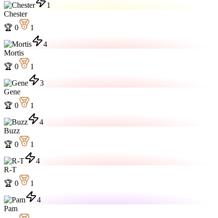
1
Chester
🏆
0
1
4
Mortis
🏆
0
1
3
Gene
🏆
0
1
4
Buzz
🏆
0
1
4
R-T
🏆
0
1
4
Pam