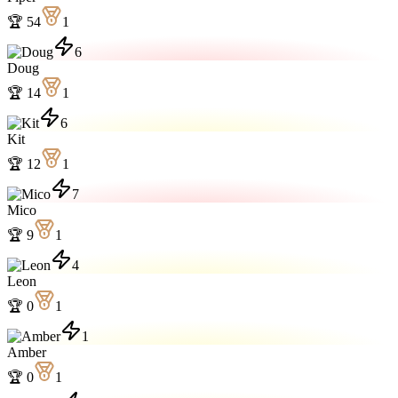
🏆
54
1
6
Doug
🏆
14
1
6
Kit
🏆
12
1
7
Mico
🏆
9
1
4
Leon
🏆
0
1
1
Amber
🏆
0
1