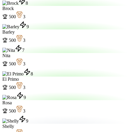
8
Brock
🏆
500
3
9
Barley
🏆
500
3
7
Nita
🏆
500
3
8
El Primo
🏆
500
3
9
Rosa
🏆
500
3
9
Shelly