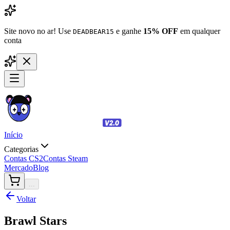
Site novo no ar! Use
e ganhe
15% OFF
em qualquer
DEADBEAR15
conta
Início
Categorias
Contas CS2
Contas Steam
Mercado
Blog
...
Voltar
Brawl Stars