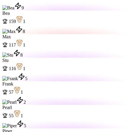
9
Bea
🏆
159
1
8
Max
🏆
117
1
8
Stu
🏆
116
1
5
Frank
🏆
57
1
2
Pearl
🏆
55
1
5
Piper