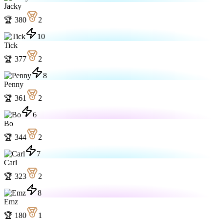
Jacky
🏆
380
2
10
Tick
🏆
377
2
8
Penny
🏆
361
2
6
Bo
🏆
344
2
7
Carl
🏆
323
2
8
Emz
🏆
180
1