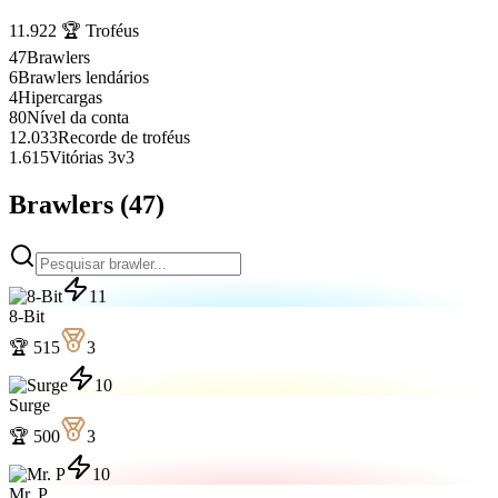
11.922
🏆
Troféus
47
Brawlers
6
Brawlers lendários
4
Hipercargas
80
Nível da conta
12.033
Recorde de troféus
1.615
Vitórias 3v3
Brawlers
(
47
)
11
8-Bit
🏆
515
3
10
Surge
🏆
500
3
10
Mr. P