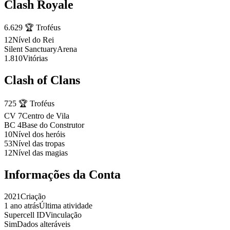
Clash Royale
6.629
🏆
Troféus
12
Nível do Rei
Silent Sanctuary
Arena
1.810
Vitórias
Clash of Clans
725
🏆
Troféus
CV 7
Centro de Vila
BC 4
Base do Construtor
10
Nível dos heróis
53
Nível das tropas
12
Nível das magias
Informações da Conta
2021
Criação
1 ano atrás
Última atividade
Supercell ID
Vinculação
Sim
Dados alteráveis