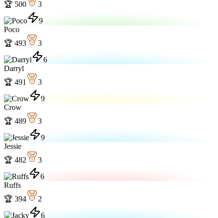
🏆
500
3
9
Poco
🏆
493
3
6
Darryl
🏆
491
3
9
Crow
🏆
489
3
9
Jessie
🏆
482
3
6
Ruffs
🏆
394
2
6