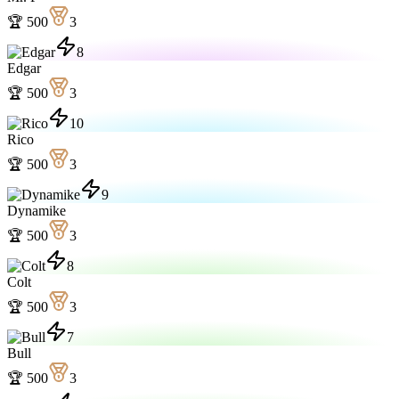
🏆
500
3
8
Edgar
🏆
500
3
10
Rico
🏆
500
3
9
Dynamike
🏆
500
3
8
Colt
🏆
500
3
7
Bull
🏆
500
3