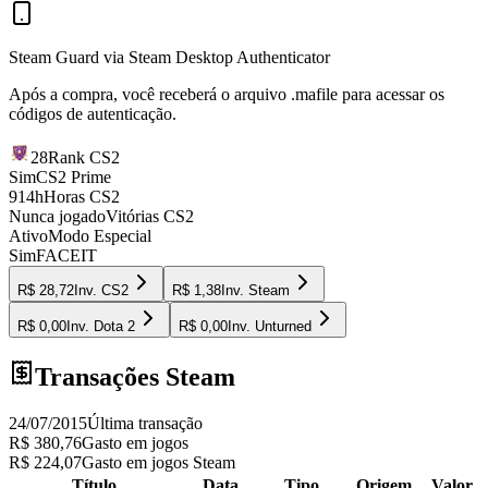
Steam Guard via Steam Desktop Authenticator
Após a compra, você receberá o arquivo
.mafile
para acessar os
códigos de autenticação.
28
Rank CS2
Sim
CS2 Prime
914h
Horas CS2
Nunca jogado
Vitórias CS2
Ativo
Modo Especial
Sim
FACEIT
R$ 28,72
Inv.
CS2
R$ 1,38
Inv.
Steam
R$ 0,00
Inv.
Dota 2
R$ 0,00
Inv.
Unturned
Transações Steam
24/07/2015
Última transação
R$ 380,76
Gasto em jogos
R$ 224,07
Gasto em jogos Steam
Título
Data
Tipo
Origem
Valor