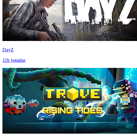
DayZ
11
h jogadas