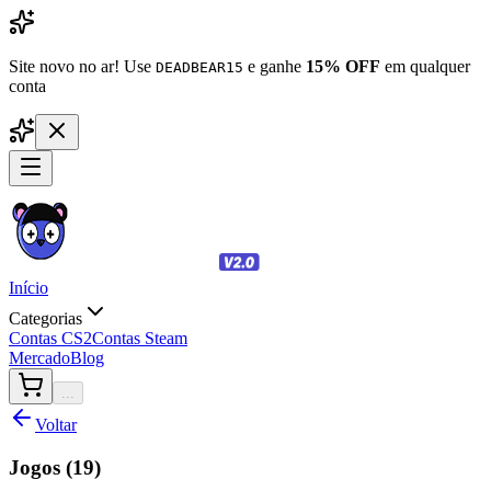
Site novo no ar! Use
e ganhe
15% OFF
em qualquer
DEADBEAR15
conta
Início
Categorias
Contas CS2
Contas Steam
Mercado
Blog
...
Voltar
Jogos (
19
)