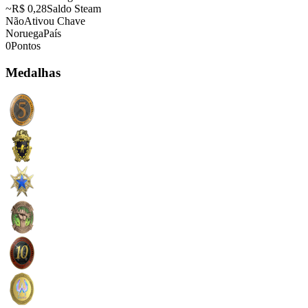
~R$ 0,28
Saldo Steam
Não
Ativou Chave
Noruega
País
0
Pontos
Medalhas