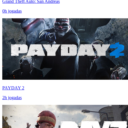
Grand Theft Auto: San Andreas
0
h jogadas
PAYDAY 2
2
h jogadas