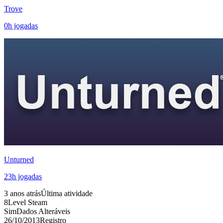
Trove
0
h jogadas
Unturned
23
h jogadas
3 anos atrás
Última atividade
8
Level Steam
Sim
Dados Alteráveis
26/10/2013
Registro