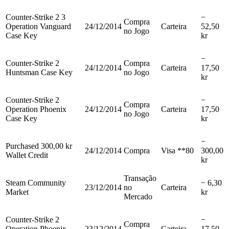
Counter-Strike 2 3
−
Compra
Operation Vanguard
24/12/2014
Carteira
52,50
no Jogo
Case Key
kr
−
Counter-Strike 2
Compra
24/12/2014
Carteira
17,50
Huntsman Case Key
no Jogo
kr
Counter-Strike 2
−
Compra
Operation Phoenix
24/12/2014
Carteira
17,50
no Jogo
Case Key
kr
−
Purchased 300,00 kr
24/12/2014
Compra
Visa **80
300,00
Wallet Credit
kr
Transação
Steam Community
− 6,30
23/12/2014
no
Carteira
Market
kr
Mercado
Counter-Strike 2
−
Compra
Operation Phoenix
23/12/2014
Carteira
17,50