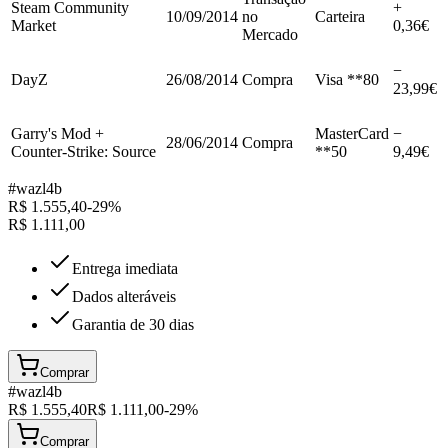
Steam Community
+
10/09/2014
no
Carteira
Market
0,36€
Mercado
−
DayZ
26/08/2014
Compra
Visa **80
23,99€
Garry's Mod +
MasterCard
−
28/06/2014
Compra
Counter-Strike: Source
**50
9,49€
#
wazl4b
R$
1.555,40
-
29
%
R$
1.111,00
Entrega imediata
Dados alteráveis
Garantia de 30 dias
Comprar
#
wazl4b
R$
1.555,40
R$
1.111,00
-
29
%
Comprar