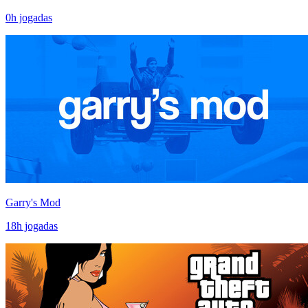
0
h jogadas
Garry's Mod
18
h jogadas