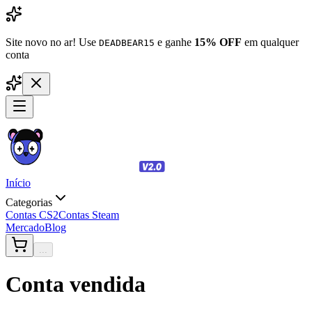
Site novo no ar! Use
e ganhe
15% OFF
em qualquer
DEADBEAR15
conta
Início
Categorias
Contas CS2
Contas Steam
Mercado
Blog
...
Conta vendida