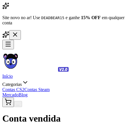
Site novo no ar! Use
e ganhe
15% OFF
em qualquer
DEADBEAR15
conta
Início
Categorias
Contas CS2
Contas Steam
Mercado
Blog
...
Conta vendida