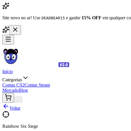
Site novo no ar! Use
e ganhe
15% OFF
em qualquer co
DEADBEAR15
Início
Categorias
Contas CS2
Contas Steam
Mercado
Blog
...
Voltar
Rainbow Six Siege