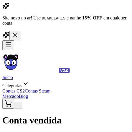
Site novo no ar! Use
e ganhe
15% OFF
em qualquer
DEADBEAR15
conta
Início
Categorias
Contas CS2
Contas Steam
Mercado
Blog
...
Conta vendida