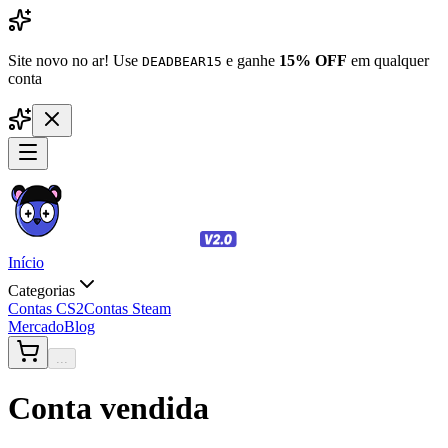
Site novo no ar! Use
e ganhe
15% OFF
em qualquer
DEADBEAR15
conta
Início
Categorias
Contas CS2
Contas Steam
Mercado
Blog
...
Conta vendida