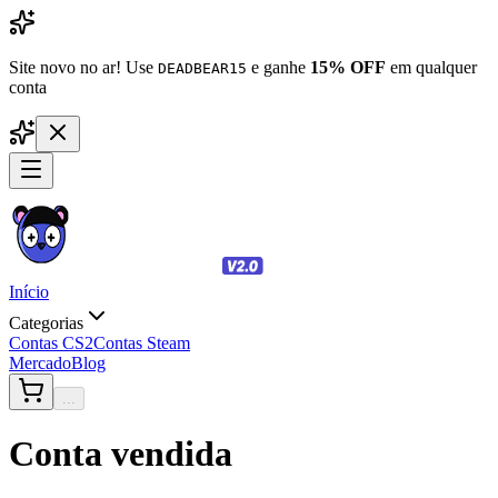
Site novo no ar! Use
e ganhe
15% OFF
em qualquer
DEADBEAR15
conta
Início
Categorias
Contas CS2
Contas Steam
Mercado
Blog
...
Conta vendida