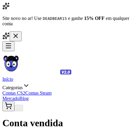
Site novo no ar! Use
e ganhe
15% OFF
em qualquer
DEADBEAR15
conta
Início
Categorias
Contas CS2
Contas Steam
Mercado
Blog
...
Conta vendida