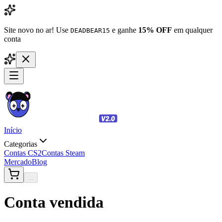
Site novo no ar! Use
e ganhe
15% OFF
em qualquer
DEADBEAR15
conta
Início
Categorias
Contas CS2
Contas Steam
Mercado
Blog
...
Conta vendida