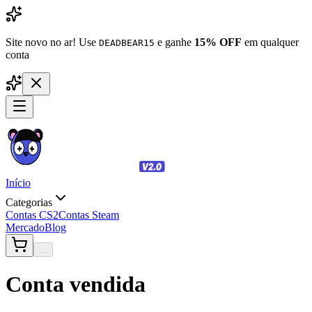
Site novo no ar! Use
e ganhe
15% OFF
em qualquer
DEADBEAR15
conta
Início
Categorias
Contas CS2
Contas Steam
Mercado
Blog
...
Conta vendida