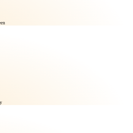
een
y