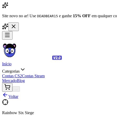
Site novo no ar! Use
e ganhe
15% OFF
em qualquer co
DEADBEAR15
Início
Categorias
Contas CS2
Contas Steam
Mercado
Blog
...
Voltar
Rainbow Six Siege