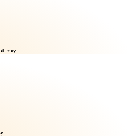
othecary
ey