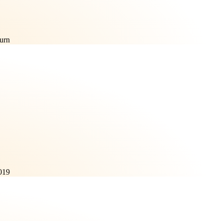
urn
019