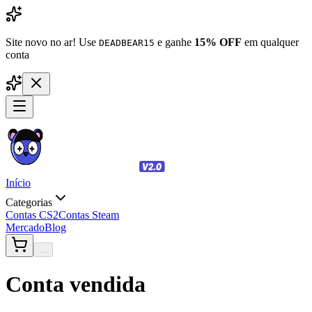
Site novo no ar! Use
e ganhe
15% OFF
em qualquer
DEADBEAR15
conta
Início
Categorias
Contas CS2
Contas Steam
Mercado
Blog
...
Conta vendida