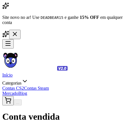
Site novo no ar! Use
e ganhe
15% OFF
em qualquer
DEADBEAR15
conta
Início
Categorias
Contas CS2
Contas Steam
Mercado
Blog
...
Conta vendida