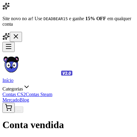
Site novo no ar! Use
e ganhe
15% OFF
em qualquer
DEADBEAR15
conta
Início
Categorias
Contas CS2
Contas Steam
Mercado
Blog
...
Conta vendida