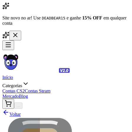
Site novo no ar! Use
e ganhe
15% OFF
em qualquer
DEADBEAR15
conta
Início
Categorias
Contas CS2
Contas Steam
Mercado
Blog
...
Voltar