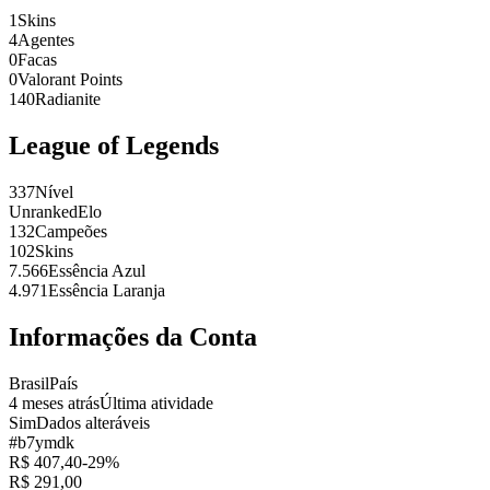
1
Skins
4
Agentes
0
Facas
0
Valorant Points
140
Radianite
League of Legends
337
Nível
Unranked
Elo
132
Campeões
102
Skins
7.566
Essência Azul
4.971
Essência Laranja
Informações da Conta
Brasil
País
4 meses atrás
Última atividade
Sim
Dados alteráveis
#
b7ymdk
R$
407,40
-
29
%
R$
291,00