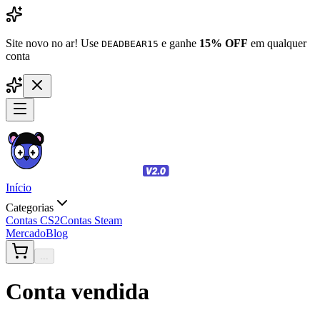
Site novo no ar! Use
e ganhe
15% OFF
em qualquer
DEADBEAR15
conta
Início
Categorias
Contas CS2
Contas Steam
Mercado
Blog
...
Conta vendida