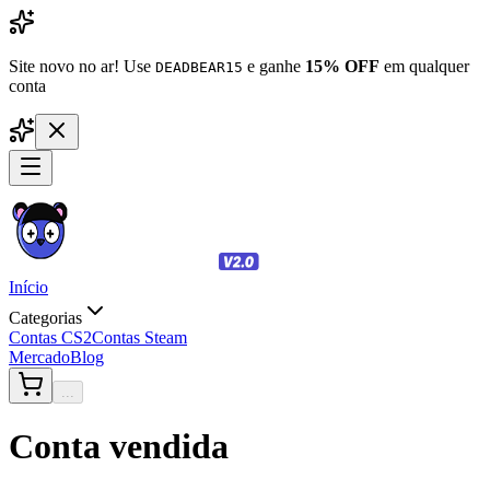
Site novo no ar! Use
e ganhe
15% OFF
em qualquer
DEADBEAR15
conta
Início
Categorias
Contas CS2
Contas Steam
Mercado
Blog
...
Conta vendida