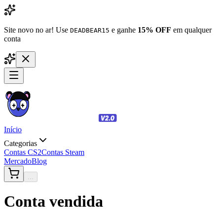
Site novo no ar! Use
e ganhe
15% OFF
em qualquer
DEADBEAR15
conta
Início
Categorias
Contas CS2
Contas Steam
Mercado
Blog
...
Conta vendida