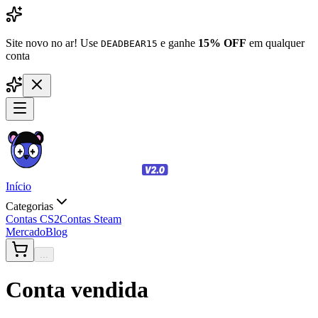
Site novo no ar! Use
e ganhe
15% OFF
em qualquer
DEADBEAR15
conta
Início
Categorias
Contas CS2
Contas Steam
Mercado
Blog
...
Conta vendida