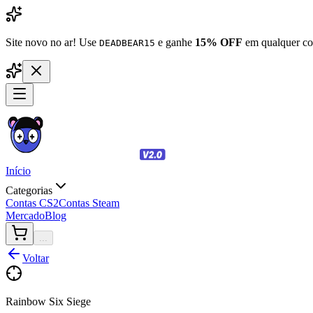
Site novo no ar! Use
e ganhe
15% OFF
em qualquer co
DEADBEAR15
Início
Categorias
Contas CS2
Contas Steam
Mercado
Blog
...
Voltar
Rainbow Six Siege