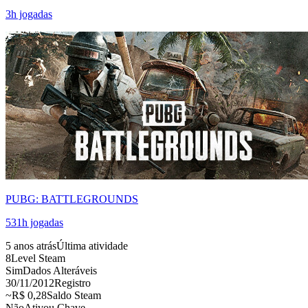
3
h jogadas
PUBG: BATTLEGROUNDS
531
h jogadas
5 anos atrás
Última atividade
8
Level Steam
Sim
Dados Alteráveis
30/11/2012
Registro
~R$ 0,28
Saldo Steam
Não
Ativou Chave