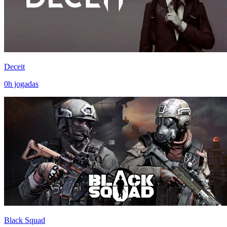
Deceit
0
h jogadas
Black Squad