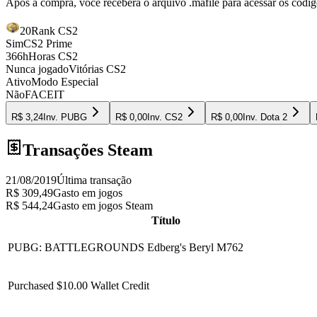
Após a compra, você receberá o arquivo
.mafile
para acessar os códig
20
Rank CS2
Sim
CS2 Prime
366h
Horas CS2
Nunca jogado
Vitórias CS2
Ativo
Modo Especial
Não
FACEIT
R$ 3,24
Inv.
PUBG
R$ 0,00
Inv.
CS2
R$ 0,00
Inv.
Dota 2
Transações Steam
21/08/2019
Última transação
R$ 309,49
Gasto em jogos
R$ 544,24
Gasto em jogos Steam
Título
PUBG: BATTLEGROUNDS Edberg's Beryl M762
Purchased $10.00 Wallet Credit