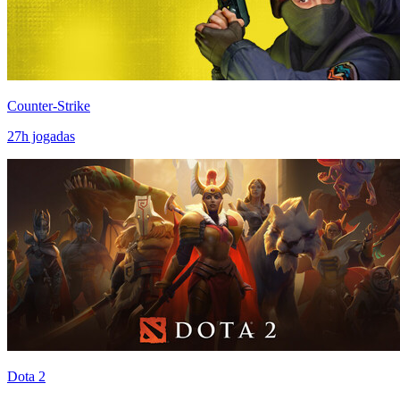
Counter-Strike
27
h jogadas
Dota 2