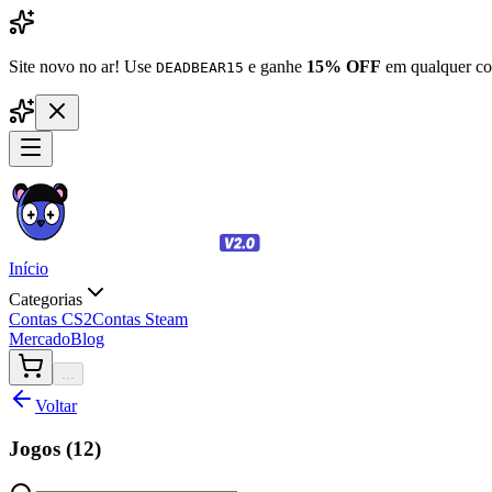
Site novo no ar! Use
e ganhe
15% OFF
em qualquer co
DEADBEAR15
Início
Categorias
Contas CS2
Contas Steam
Mercado
Blog
...
Voltar
Jogos (
12
)