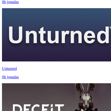
0
h jogadas
Unturned
0
h jogadas