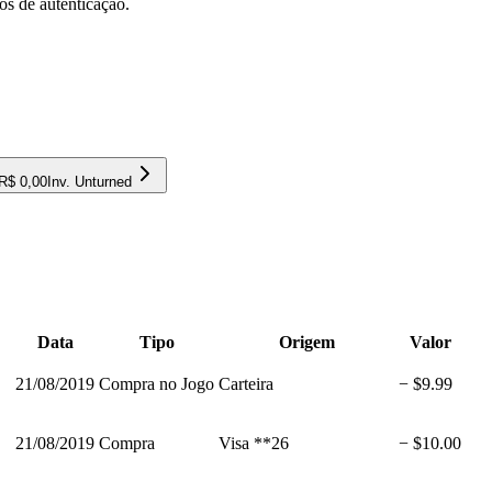
os de autenticação.
R$ 0,00
Inv.
Unturned
Data
Tipo
Origem
Valor
21/08/2019
Compra no Jogo
Carteira
− $9.99
21/08/2019
Compra
Visa **26
− $10.00