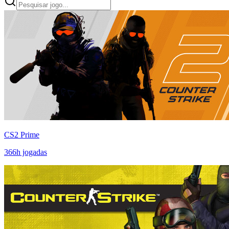
CS2 Prime
366
h jogadas