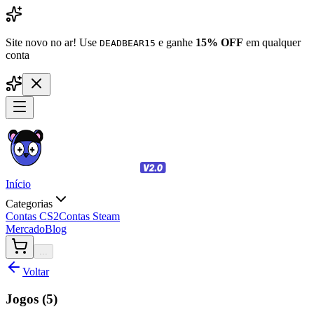
Site novo no ar! Use
e ganhe
15% OFF
em qualquer
DEADBEAR15
conta
Início
Categorias
Contas CS2
Contas Steam
Mercado
Blog
...
Voltar
Jogos (
5
)