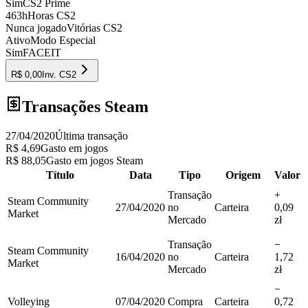
Sim
CS2 Prime
463h
Horas CS2
Nunca jogado
Vitórias CS2
Ativo
Modo Especial
Sim
FACEIT
R$ 0,00
Inv.
CS2
Transações Steam
27/04/2020
Última transação
R$ 4,69
Gasto em jogos
R$ 88,05
Gasto em jogos Steam
Título
Data
Tipo
Origem
Valor
Transação
+
Steam Community
27/04/2020
no
Carteira
0,09
Market
Mercado
zł
Transação
−
Steam Community
16/04/2020
no
Carteira
1,72
Market
Mercado
zł
−
Volleying
07/04/2020
Compra
Carteira
0,72