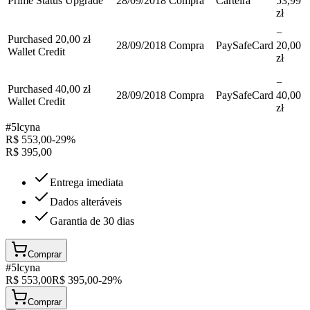
Prime Status Upgrade
28/09/2018
Compra
Carteira
53,99
zł
−
Purchased 20,00 zł
28/09/2018
Compra
PaySafeCard
20,00
Wallet Credit
zł
−
Purchased 40,00 zł
28/09/2018
Compra
PaySafeCard
40,00
Wallet Credit
zł
#
5lcyna
R$
553,00
-
29
%
R$
395,00
Entrega imediata
Dados alteráveis
Garantia de 30 dias
Comprar
#
5lcyna
R$
553,00
R$
395,00
-
29
%
Comprar