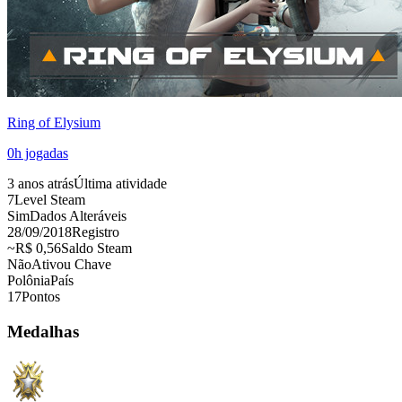
Ring of Elysium
0
h jogadas
3 anos atrás
Última atividade
7
Level Steam
Sim
Dados Alteráveis
28/09/2018
Registro
~R$ 0,56
Saldo Steam
Não
Ativou Chave
Polônia
País
17
Pontos
Medalhas