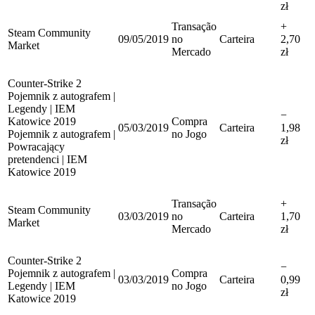
zł
Transação
+
Steam Community
09/05/2019
no
Carteira
2,70
Market
Mercado
zł
Counter-Strike 2
Pojemnik z autografem |
Legendy | IEM
−
Katowice 2019
Compra
05/03/2019
Carteira
1,98
Pojemnik z autografem |
no Jogo
zł
Powracający
pretendenci | IEM
Katowice 2019
Transação
+
Steam Community
03/03/2019
no
Carteira
1,70
Market
Mercado
zł
Counter-Strike 2
−
Pojemnik z autografem |
Compra
03/03/2019
Carteira
0,99
Legendy | IEM
no Jogo
zł
Katowice 2019