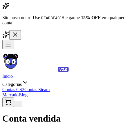
Site novo no ar! Use
e ganhe
15% OFF
em qualquer
DEADBEAR15
conta
Início
Categorias
Contas CS2
Contas Steam
Mercado
Blog
...
Conta vendida