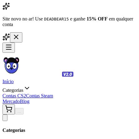
Site novo no ar! Use
e ganhe
15% OFF
em qualquer
DEADBEAR15
conta
Início
Categorias
Contas CS2
Contas Steam
Mercado
Blog
...
Categorias