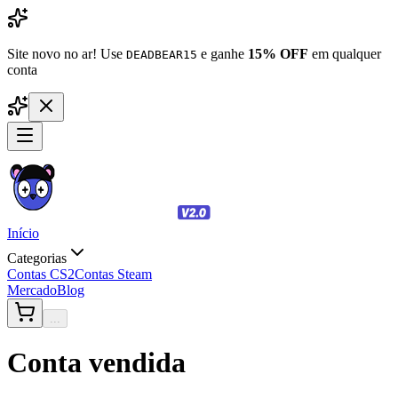
Site novo no ar! Use
e ganhe
15% OFF
em qualquer
DEADBEAR15
conta
Início
Categorias
Contas CS2
Contas Steam
Mercado
Blog
...
Conta vendida