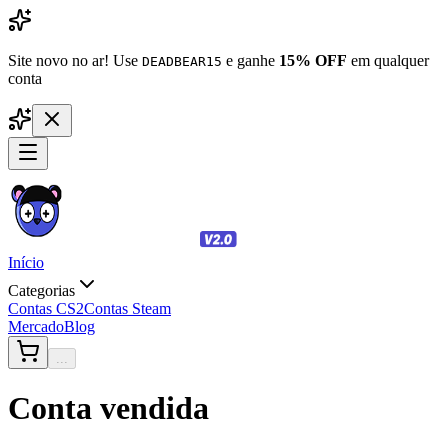
Site novo no ar! Use
e ganhe
15% OFF
em qualquer
DEADBEAR15
conta
Início
Categorias
Contas CS2
Contas Steam
Mercado
Blog
...
Conta vendida