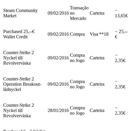
Transação
Steam Community
−
09/02/2016
no
Carteira
Market
13,65€
Mercado
Purchased 25,--€
− 25,--
09/02/2016
Compra
Visa **18
Wallet Credit
€
Counter-Strike 2
Compra
−
Nyckel till
09/02/2016
Carteira
no Jogo
2,35€
Revolverväska
Counter-Strike 2
Compra
−
Operation Breakout-
09/02/2016
Carteira
no Jogo
2,35€
lådnyckel
Counter-Strike 2
Compra
−
Nyckel till
28/01/2016
Carteira
no Jogo
2,35€
Revolverväska