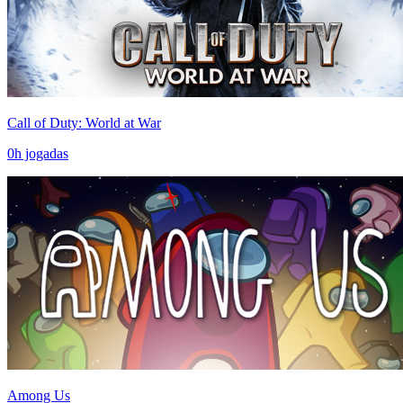
Call of Duty: World at War
0
h jogadas
Among Us