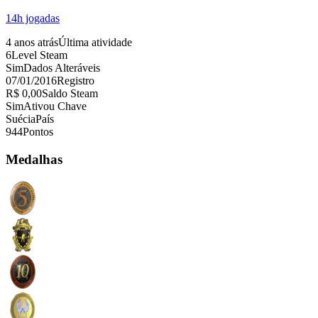
14
h jogadas
4 anos atrás
Última atividade
6
Level Steam
Sim
Dados Alteráveis
07/01/2016
Registro
R$ 0,00
Saldo Steam
Sim
Ativou Chave
Suécia
País
944
Pontos
Medalhas