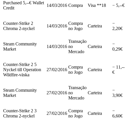
Purchased 5,--€ Wallet
14/03/2016
Compra
Visa **18
− 5,--€
Credit
Counter-Strike 2
Compra
−
14/03/2016
Carteira
Chroma 2-nyckel
no Jogo
2,20€
Transação
Steam Community
−
14/03/2016
no
Carteira
Market
0,29€
Mercado
Counter-Strike 2 5
Compra
− 11,--
Nyckel till Operation
27/02/2016
Carteira
no Jogo
€
Wildfire-väska
Transação
Steam Community
−
27/02/2016
no
Carteira
Market
3,90€
Mercado
Counter-Strike 2 3
Compra
−
27/02/2016
Carteira
Chroma 2-nyckel
no Jogo
6,60€