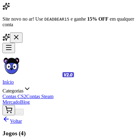
Site novo no ar! Use
e ganhe
15% OFF
em qualquer
DEADBEAR15
conta
Início
Categorias
Contas CS2
Contas Steam
Mercado
Blog
...
Voltar
Jogos (
4
)