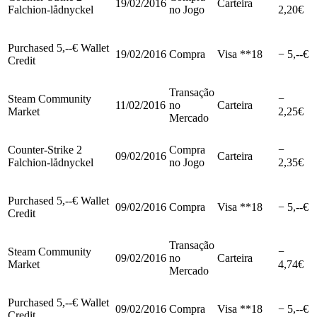
19/02/2016
Carteira
Falchion-lådnyckel
no Jogo
2,20€
Purchased 5,--€ Wallet
19/02/2016
Compra
Visa **18
− 5,--€
Credit
Transação
Steam Community
−
11/02/2016
no
Carteira
Market
2,25€
Mercado
Counter-Strike 2
Compra
−
09/02/2016
Carteira
Falchion-lådnyckel
no Jogo
2,35€
Purchased 5,--€ Wallet
09/02/2016
Compra
Visa **18
− 5,--€
Credit
Transação
Steam Community
−
09/02/2016
no
Carteira
Market
4,74€
Mercado
Purchased 5,--€ Wallet
09/02/2016
Compra
Visa **18
− 5,--€
Credit