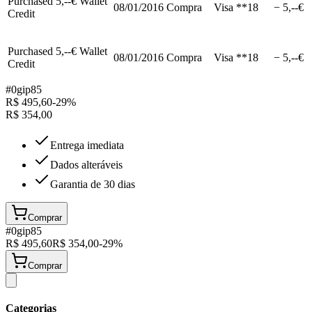
Purchased 5,--€ Wallet
08/01/2016
Compra
Visa **18
− 5,--€
Credit
Purchased 5,--€ Wallet
08/01/2016
Compra
Visa **18
− 5,--€
Credit
#
0gip85
R$
495,60
-
29
%
R$
354,00
Entrega imediata
Dados alteráveis
Garantia de 30 dias
Comprar
#
0gip85
R$
495,60
R$
354,00
-
29
%
Comprar
Categorias