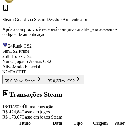
Steam Guard via Steam Desktop Authenticator
Após a compra, você receberá o arquivo
.mafile
para acessar os
códigos de autenticação.
24
Rank CS2
Sim
CS2 Prime
268h
Horas CS2
Nunca jogado
Vitórias CS2
Ativo
Modo Especial
Não
FACEIT
R$ 0,32
Inv.
Steam
R$ 0,32
Inv.
CS2
Transações Steam
16/11/2020
Última transação
R$ 424,84
Gasto em jogos
R$ 173,67
Gasto em jogos Steam
Título
Data
Tipo
Origem
Valor