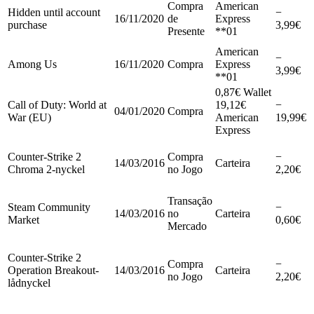
Compra
American
Hidden until account
−
16/11/2020
de
Express
purchase
3,99€
Presente
**01
American
−
Among Us
16/11/2020
Compra
Express
3,99€
**01
0,87€ Wallet
Call of Duty: World at
19,12€
−
04/01/2020
Compra
War (EU)
American
19,99€
Express
Counter-Strike 2
Compra
−
14/03/2016
Carteira
Chroma 2-nyckel
no Jogo
2,20€
Transação
Steam Community
−
14/03/2016
no
Carteira
Market
0,60€
Mercado
Counter-Strike 2
Compra
−
Operation Breakout-
14/03/2016
Carteira
no Jogo
2,20€
lådnyckel