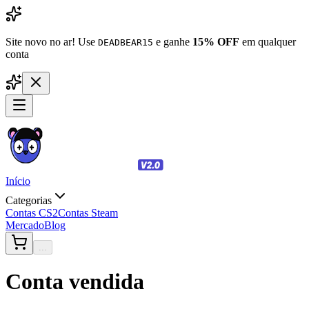
Site novo no ar! Use
e ganhe
15% OFF
em qualquer
DEADBEAR15
conta
Início
Categorias
Contas CS2
Contas Steam
Mercado
Blog
...
Conta vendida